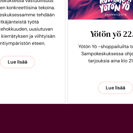
skuksessa vastuullisuus
en konkreettisina tekoina.
eskuksessamme tehdään
itkäjänteistä työtä
tehokkuuden, uusiutuvan
Yötön yö 22
 kierrätyksen ja viihtyisän
intiympäristön eteen.
Yötön Yö -shoppailuilta t
Sampokeskuksessa ohje
tarjouksia aina klo 21
Lue lisää
Lue lisää