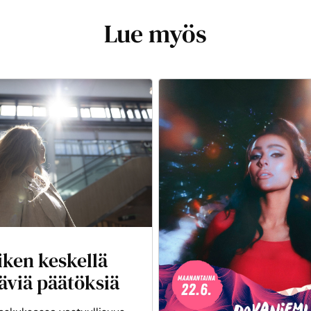
Lue myös
iken keskellä
äviä päätöksiä