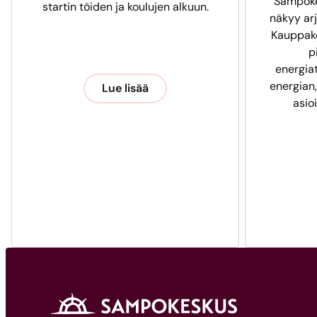
Sampoke
startin töiden ja koulujen alkuun.
näkyy arj
Kauppak
p
energia
energian,
Lue lisää
asio