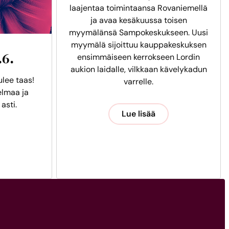
laajentaa toimintaansa Rovaniemellä
ja avaa kesäkuussa toisen
myymälänsä Sampokeskukseen. Uusi
myymälä sijoittuu kauppakeskuksen
.6.
ensimmäiseen kerrokseen Lordin
aukion laidalle, vilkkaan kävelykadun
ulee taas!
varrelle.
lmaa ja
 asti.
Lue lisää