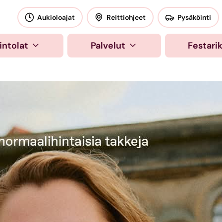
okeskus
Aukioloajat
Reittiohjeet
Pysäköinti
intolat
Palvelut
Festari