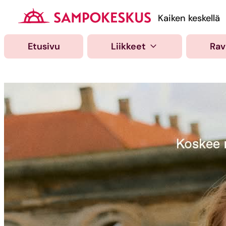
Hyppää
sisältöön
Kauppakeskus Samp
Kaiken keskellä
Etusivu
Liikkeet
Rav