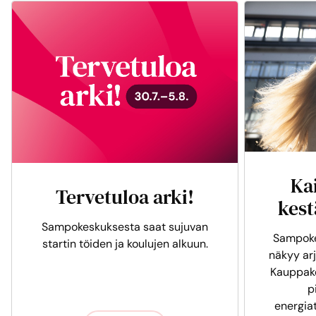
Ka
Tervetuloa arki!
kest
Sampokeskuksesta saat sujuvan
Sampoke
startin töiden ja koulujen alkuun.
näkyy arj
Kauppak
p
energia