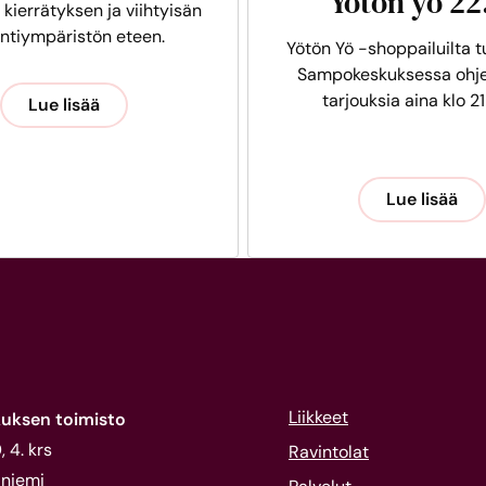
Yötön yö 22
 kierrätyksen ja viihtyisän
intiympäristön eteen.
Yötön Yö -shoppailuilta t
Sampokeskuksessa ohje
tarjouksia aina klo 21
Lue lisää
Lue lisää
Liikkeet
uksen toimisto
 4. krs
Ravintolat
niemi