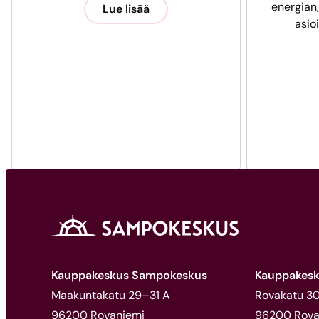
energian,
Lue lisää
asio
Kauppakeskus Sampokeskus
Kauppakesk
Maakuntakatu 29–31 A
Rovakatu 30,
96200 Rovaniemi
96200 Rova