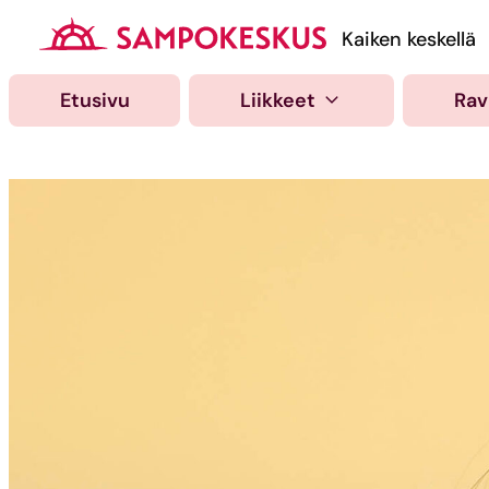
Hyppää
sisältöön
Kauppakeskus Samp
Kaiken keskellä
Etusivu
Liikkeet
Rav