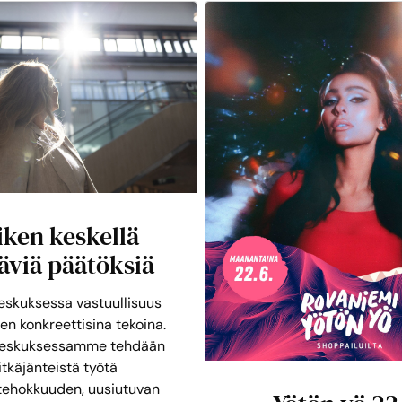
iken keskellä
äviä päätöksiä
skuksessa vastuullisuus
en konkreettisina tekoina.
eskuksessamme tehdään
itkäjänteistä työtä
tehokkuuden, uusiutuvan