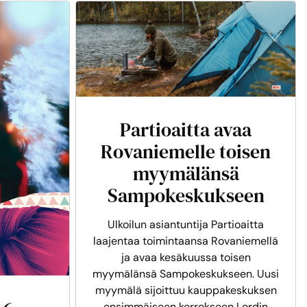
Partioaitta avaa
Rovaniemelle toisen
myymälänsä
Sampokeskukseen
Ulkoilun asiantuntija Partioaitta
laajentaa toimintaansa Rovaniemellä
ja avaa kesäkuussa toisen
myymälänsä Sampokeskukseen. Uusi
myymälä sijoittuu kauppakeskuksen
ensimmäiseen kerrokseen Lordin