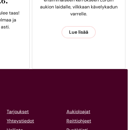
.6.
aukion laidalle, vilkkaan kävelykadun
ulee taas!
varrelle.
lmaa ja
 asti.
Lue lisää
Tarjoukset
Aukioloajat
Yhteystiedot
Reittiohjeet