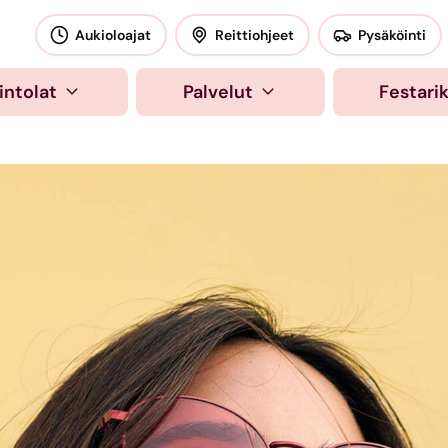
okeskus
Aukioloajat
Reittiohjeet
Pysäköinti
intolat
Palvelut
Festari