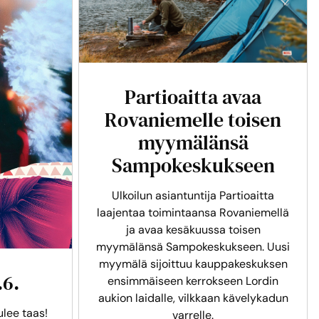
Partioaitta avaa
Rovaniemelle toisen
myymälänsä
Sampokeskukseen
Ulkoilun asiantuntija Partioaitta
laajentaa toimintaansa Rovaniemellä
ja avaa kesäkuussa toisen
myymälänsä Sampokeskukseen. Uusi
myymälä sijoittuu kauppakeskuksen
.6.
ensimmäiseen kerrokseen Lordin
aukion laidalle, vilkkaan kävelykadun
ulee taas!
varrelle.