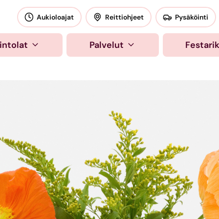
okeskus
Aukioloajat
Reittiohjeet
Pysäköinti
intolat
Palvelut
Festari