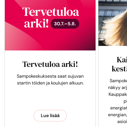
Ka
Tervetuloa arki!
kest
Sampokeskuksesta saat sujuvan
Sampoke
startin töiden ja koulujen alkuun.
näkyy arj
Kauppak
p
energia
energian,
Lue lisää
asio