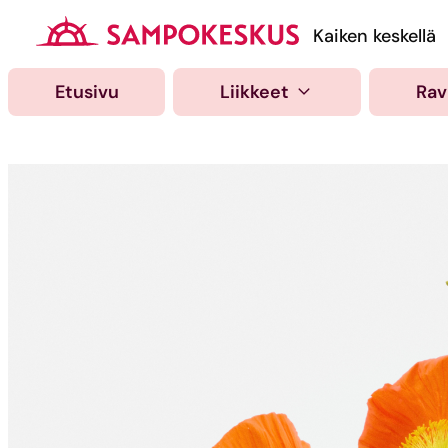
Hyppää
sisältöön
Kauppakeskus Samp
Kaiken keskellä
Etusivu
Liikkeet
Rav