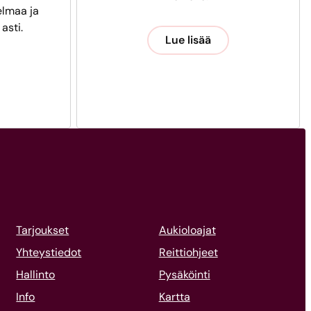
lmaa ja
 asti.
Lue lisää
Tarjoukset
Aukioloajat
Yhteystiedot
Reittiohjeet
Hallinto
Pysäköinti
Info
Kartta