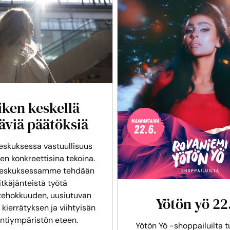
iken keskellä
äviä päätöksiä
skuksessa vastuullisuus
en konkreettisina tekoina.
eskuksessamme tehdään
itkäjänteistä työtä
tehokkuuden, uusiutuvan
Yötön yö 22
 kierrätyksen ja viihtyisän
intiympäristön eteen.
Yötön Yö -shoppailuilta t