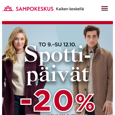
Hyppää
sisältöön
Kauppakeskus Sampokeskus
Kaiken keskellä