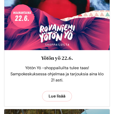
Yötön yö 22.6.
Yötön Yö -shoppailuilta tulee taas!
Sampokeskuksessa ohjelmaa ja tarjouksia aina klo
21 asti.
Lue lisää