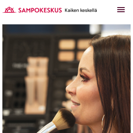
Hyppää
sisältöön
Kauppakeskus Sampokeskus
Kaiken keskellä