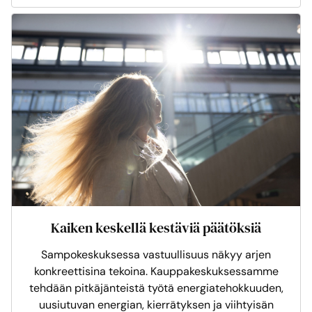
Kaiken keskellä kestäviä päätöksiä
Sampokeskuksessa vastuullisuus näkyy arjen
konkreettisina tekoina. Kauppakeskuksessamme
tehdään pitkäjänteistä työtä energiatehokkuuden,
uusiutuvan energian, kierrätyksen ja viihtyisän