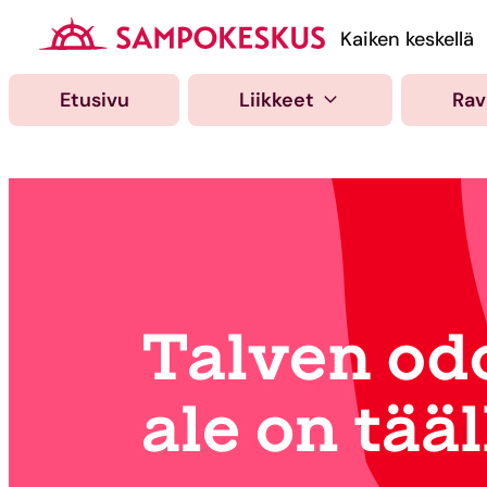
Hyppää
sisältöön
Kauppakeskus Samp
Kaiken keskellä
Etusivu
Liikkeet
Rav