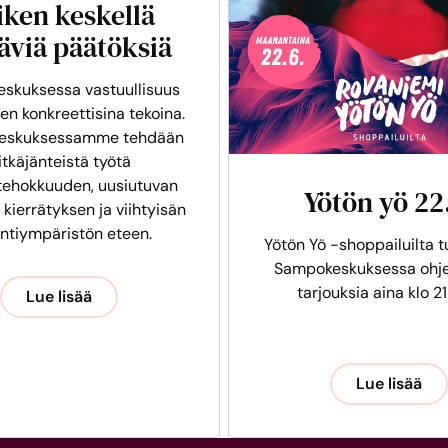
iken keskellä
äviä päätöksiä
skuksessa vastuullisuus
en konkreettisina tekoina.
eskuksessamme tehdään
itkäjänteistä työtä
tehokkuuden, uusiutuvan
Yötön yö 22
 kierrätyksen ja viihtyisän
intiympäristön eteen.
Yötön Yö -shoppailuilta t
Sampokeskuksessa ohje
tarjouksia aina klo 21
Lue lisää
Lue lisää