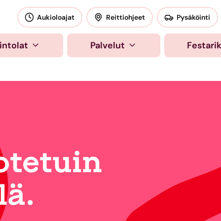
okeskus
Aukioloajat
Reittiohjeet
Pysäköinti
intolat
Palvelut
Festari