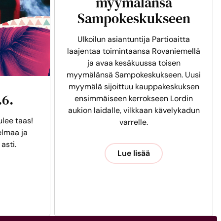
myymälänsä
Sampokeskukseen
Ulkoilun asiantuntija Partioaitta
laajentaa toimintaansa Rovaniemellä
ja avaa kesäkuussa toisen
myymälänsä Sampokeskukseen. Uusi
myymälä sijoittuu kauppakeskuksen
.6.
ensimmäiseen kerrokseen Lordin
aukion laidalle, vilkkaan kävelykadun
ulee taas!
varrelle.
lmaa ja
 asti.
Lue lisää