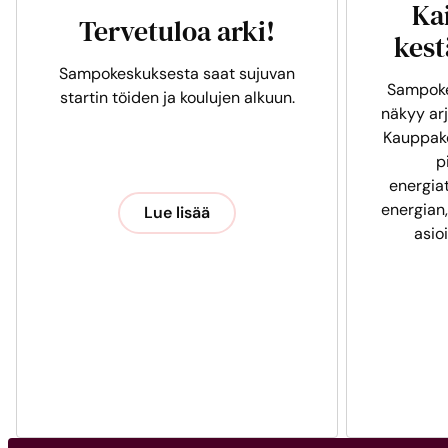
Ka
Tervetuloa arki!
kest
Sampokeskuksesta saat sujuvan
Sampoke
startin töiden ja koulujen alkuun.
näkyy arj
Kauppak
p
energia
energian,
Lue lisää
asio