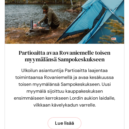
Partioaitta avaa Rovaniemelle toisen
myymälänsä Sampokeskukseen
Ulkoilun asiantuntija Partioaitta laajentaa
toimintaansa Rovaniemellä ja avaa kesäkuussa
toisen myymälänsä Sampokeskukseen. Uusi
myymälä sijoittuu kauppakeskuksen
ensimmäiseen kerrokseen Lordin aukion laidalle,
vilkkaan kävelykadun varrelle.
Lue lisää