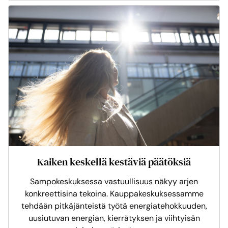
Kaiken keskellä kestäviä päätöksiä
Sampokeskuksessa vastuullisuus näkyy arjen
konkreettisina tekoina. Kauppakeskuksessamme
tehdään pitkäjänteistä työtä energiatehokkuuden,
uusiutuvan energian, kierrätyksen ja viihtyisän