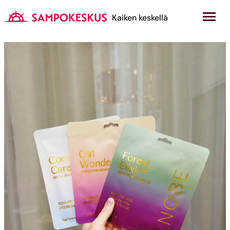
Hyppää
sisältöön
Kauppakeskus Sampokeskus
Kaiken keskellä