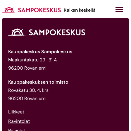
Hyppää
sisältöön
Kauppakeskus Sampokeskus
Kaiken keskellä
Kauppakeskus Sampokeskus
Maakuntakatu 29–31 A
96200 Rovaniemi
Kauppakeskuksen toimisto
Rovakatu 30, 4. krs
96200 Rovaniemi
Liikkeet
Ravintolat
Palvelut