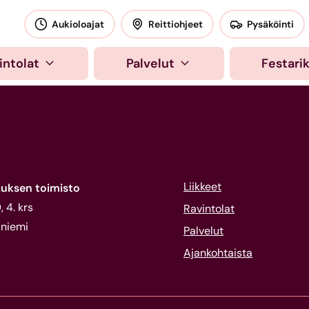
okeskus
Aukioloajat
Reittiohjeet
Pysäköinti
intolat
Palvelut
Festari
Liikkeet
uksen toimisto
 4. krs
Ravintolat
niemi
Palvelut
Ajankohtaista