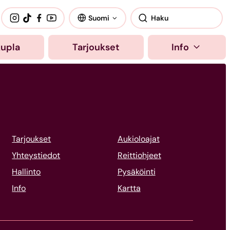
Suomi
kupla
Tarjoukset
Info
Tarjoukset
Aukioloajat
Yhteystiedot
Reittiohjeet
Hallinto
Pysäköinti
Info
Kartta