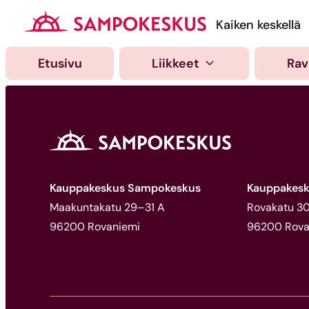
Hyppää
sisältöön
Kauppakeskus Samp
Kaiken keskellä
Etusivu
Liikkeet
Rav
Kauppakeskus Sampokeskus
Kauppakesk
Maakuntakatu 29–31 A
Rovakatu 30,
96200 Rovaniemi
96200 Rova