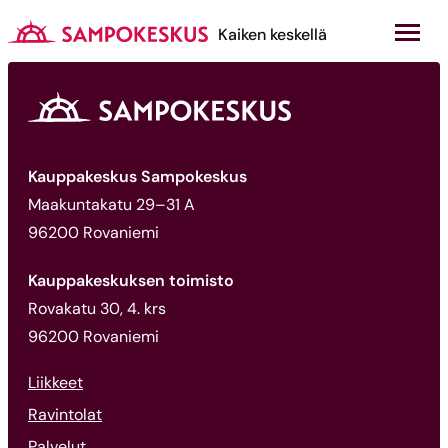
Hyppää
sisältöön
Kauppakeskus Sampokeskus
Kaiken keskellä
Kauppakeskus Sampokeskus
Maakuntakatu 29–31 A
96200 Rovaniemi
Kauppakeskuksen toimisto
Rovakatu 30, 4. krs
96200 Rovaniemi
Liikkeet
Ravintolat
Palvelut