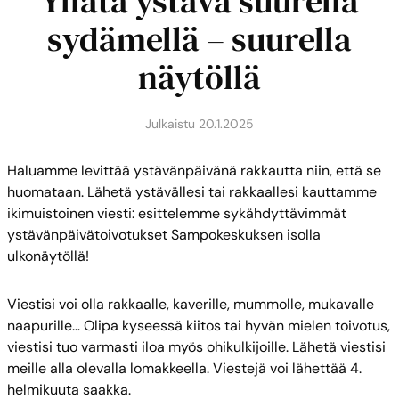
Yllätä ystävä suurella
sydämellä – suurella
näytöllä
Julkaistu
20.1.2025
Haluamme levittää ystävänpäivänä rakkautta niin, että se
huomataan. Lähetä ystävällesi tai rakkaallesi kauttamme
ikimuistoinen viesti: esittelemme sykähdyttävimmät
ystävänpäivätoivotukset Sampokeskuksen isolla
ulkonäytöllä!
Viestisi voi olla rakkaalle, kaverille, mummolle, mukavalle
naapurille… Olipa kyseessä kiitos tai hyvän mielen toivotus,
viestisi tuo varmasti iloa myös ohikulkijoille. Lähetä viestisi
meille alla olevalla lomakkeella. Viestejä voi lähettää 4.
helmikuuta saakka.