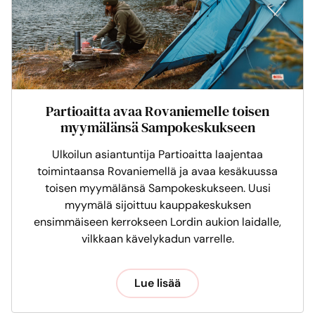
Partioaitta avaa Rovaniemelle toisen
myymälänsä Sampokeskukseen
Ulkoilun asiantuntija Partioaitta laajentaa
toimintaansa Rovaniemellä ja avaa kesäkuussa
toisen myymälänsä Sampokeskukseen. Uusi
myymälä sijoittuu kauppakeskuksen
ensimmäiseen kerrokseen Lordin aukion laidalle,
vilkkaan kävelykadun varrelle.
Lue lisää