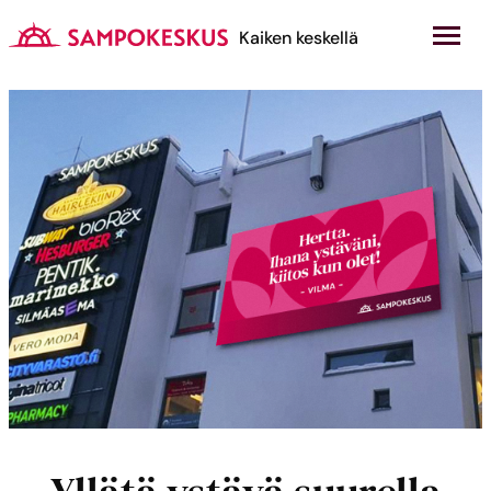
Hyppää
sisältöön
Kauppakeskus Sampokeskus
Kaiken keskellä