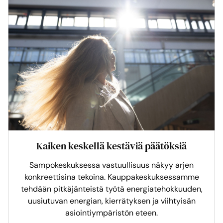
Kaiken keskellä kestäviä päätöksiä
Sampokeskuksessa vastuullisuus näkyy arjen
konkreettisina tekoina. Kauppakeskuksessamme
tehdään pitkäjänteistä työtä energiatehokkuuden,
uusiutuvan energian, kierrätyksen ja viihtyisän
asiointiympäristön eteen.