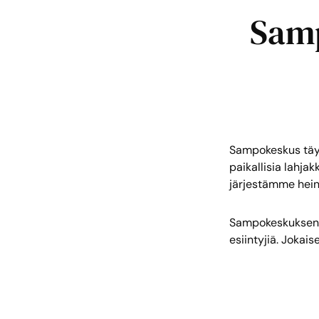
Samp
Sampokeskus täyt
paikallisia lahjak
järjestämme hein
Sampokeskuksen O
esiintyjiä. Jokai