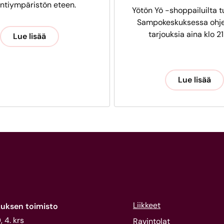
intiympäristön eteen.
Yötön Yö -shoppailuilta t
Sampokeskuksessa ohje
tarjouksia aina klo 21
Lue lisää
Lue lisää
Liikkeet
uksen toimisto
 4. krs
Ravintolat