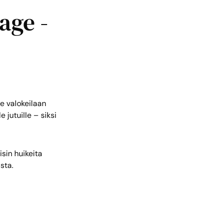
age -
e valokeilaan
e jutuille – siksi
sin huikeita
sta.