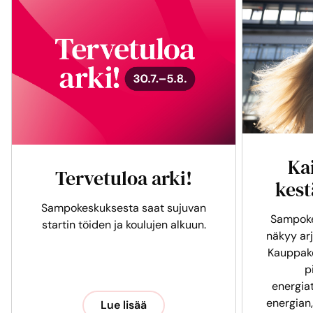
Ka
Tervetuloa arki!
kest
Sampokeskuksesta saat sujuvan
Sampoke
startin töiden ja koulujen alkuun.
näkyy arj
Kauppak
p
energia
energian,
Lue lisää