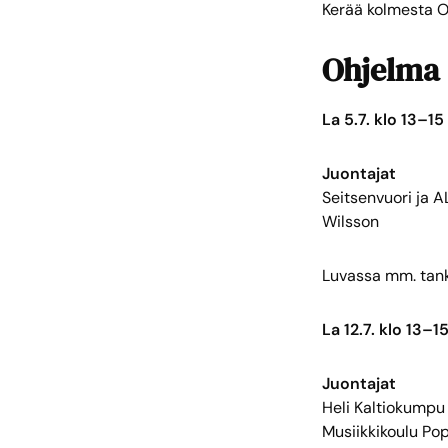
Kerää kolmesta O
Ohjelma (
La 5.7. klo 13–15
Juontajat
Seitsenvuori ja A
Wilsson
Luvassa mm. tank
La 12.7. klo 13–1
Juontajat
Heli Kaltiokumpu
Musiikkikoulu Po