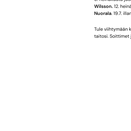
Wilsson.
12. hei
Nuorala
. 19.7. i
Tule viihtymään 
taitosi. Soittimet