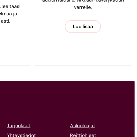
ulee taas!
varrelle.
lmaa ja
 asti.
Lue lisää
Tarjoukset
Aukioloajat
Yhteystiedot
Reittiohjeet