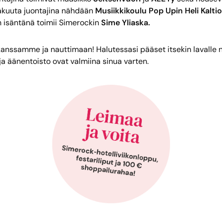
näkuuta juontajina nähdään
Musiikkikoulu Pop Upin Heli Kalt
llan isäntänä toimii Simerockin
Sime Yliaska.
kanssamme ja nauttimaan! Halutessasi pääset itsekin lavalle
 ja äänentoisto ovat valmiina sinua varten.