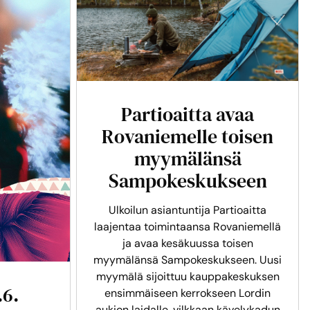
Partioaitta avaa
Rovaniemelle toisen
myymälänsä
Sampokeskukseen
Ulkoilun asiantuntija Partioaitta
laajentaa toimintaansa Rovaniemellä
ja avaa kesäkuussa toisen
myymälänsä Sampokeskukseen. Uusi
myymälä sijoittuu kauppakeskuksen
.6.
ensimmäiseen kerrokseen Lordin
aukion laidalle, vilkkaan kävelykadun