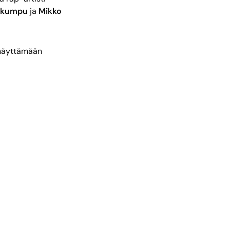
iokumpu
ja
Mikko
 näyttämään