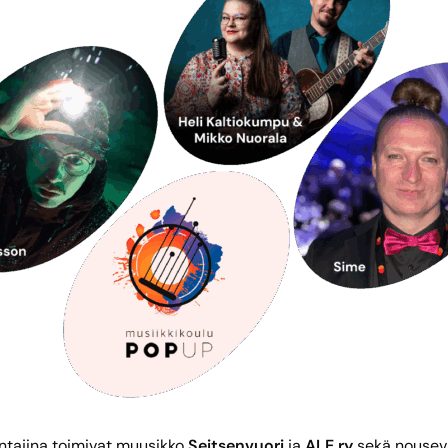
ontajina toimivat muusikko
Seitsenvuori
ja
ALE ry
sekä nouseva