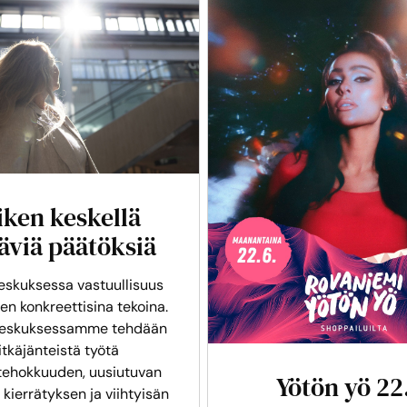
iken keskellä
äviä päätöksiä
skuksessa vastuullisuus
en konkreettisina tekoina.
eskuksessamme tehdään
itkäjänteistä työtä
tehokkuuden, uusiutuvan
Yötön yö 22
 kierrätyksen ja viihtyisän