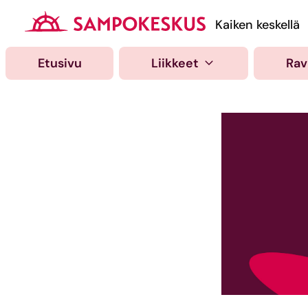
Hyppää
sisältöön
Kauppakeskus Samp
Kaiken keskellä
Etusivu
Liikkeet
Rav