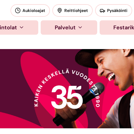
okeskus
Aukioloajat
Reittiohjeet
Pysäköinti
intolat
Palvelut
Festari