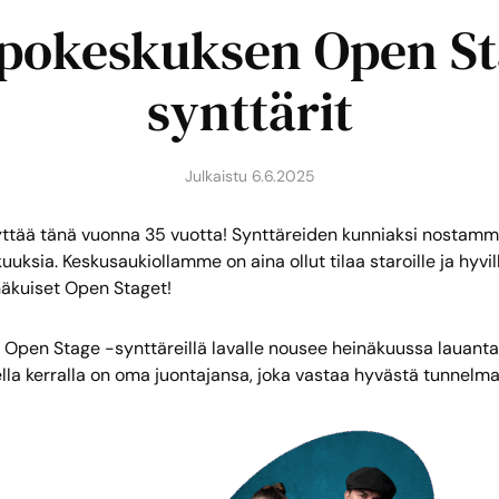
okeskuksen Open St
synttärit
Julkaistu
6.6.2025
tää tänä vuonna 35 vuotta! Synttäreiden kunniaksi nostamm
kuuksia. Keskusaukiollamme on aina ollut tilaa staroille ja hyvill
äkuiset Open Staget!
pen Stage -synttäreillä lavalle nousee heinäkuussa lauantai
sella kerralla on oma juontajansa, joka vastaa hyvästä tunnelma