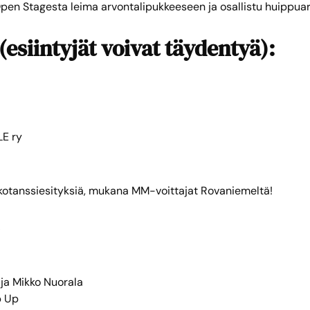
pen Stagesta leima arvontalipukkeeseen ja osallistu huippua
esiintyjät voivat täydentyä):
LE ry
otanssiesityksiä, mukana MM-voittajat Rovaniemeltä!
5
 ja Mikko Nuorala
p Up