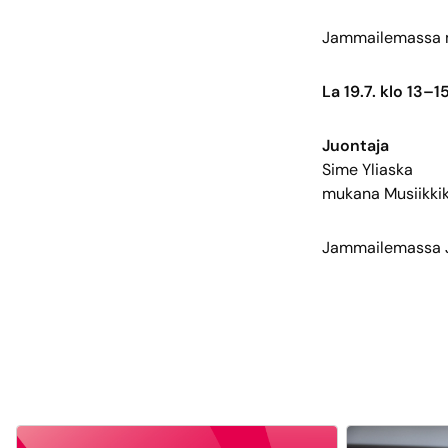
Jammailemassa mm
La 19.7. klo 13–1
Juontaja
Sime Yliaska
mukana Musiikkik
Jammailemassa J