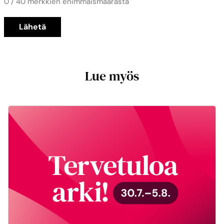
0 / 40 merkkien enimmäismäärästä
Lue myös