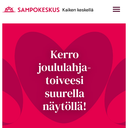
Hyppää
sisältöön
Kauppakeskus Sampokeskus
Kaiken keskellä