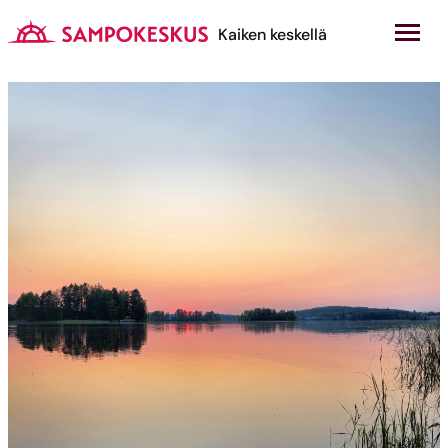
Hyppää
sisältöön
Kauppakeskus Sampokeskus
Kaiken keskellä